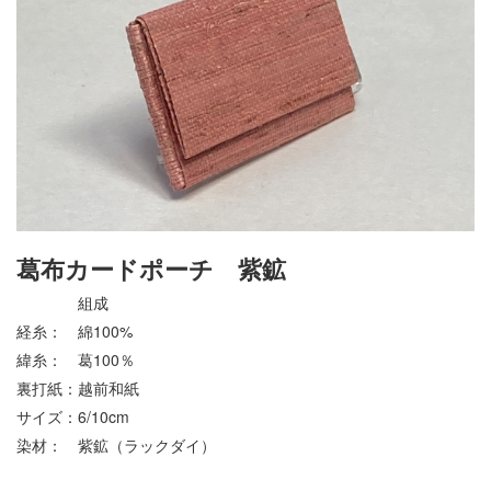
葛布カードポーチ 紫鉱
組成
経糸： 綿100%
緯糸： 葛100％
裏打紙：越前和紙
サイズ：6/10cm
染材： 紫鉱（ラックダイ）