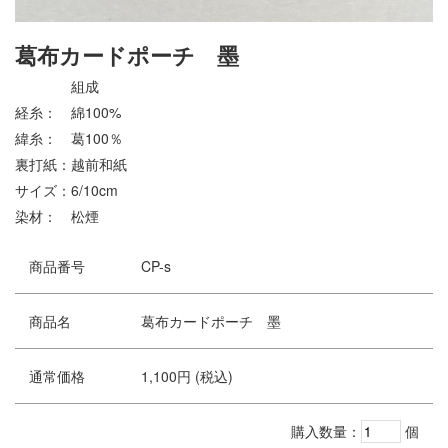
葛布カードポーチ 墨
組成
経糸： 綿100%
緯糸： 葛100％
裏打紙：越前和紙
サイズ：6/10cm
染材： 松煙
商品番号
CP-s
商品名
葛布カードポーチ 墨
通常価格
1,100円 (税込)
購入数量：
個