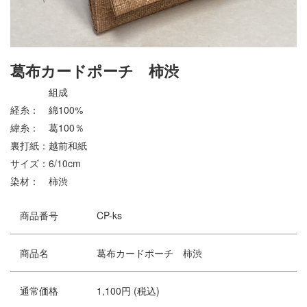
葛布カードポーチ 柿渋
組成
経糸： 綿100%
緯糸： 葛100％
裏打紙：越前和紙
サイズ：6/10cm
染材： 柿渋
商品番号
CP-ks
商品名
葛布カードポーチ 柿渋
通常価格
1,100円 (税込)