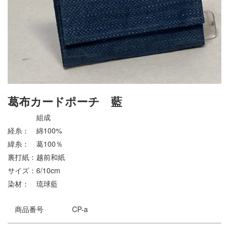
葛布カードポーチ 藍
組成
経糸： 綿100%
緯糸： 葛100％
裏打紙：越前和紙
サイズ：6/10cm
染材： 琉球藍
商品番号
CP-a