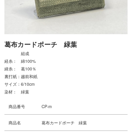
葛布カードポーチ 緑葉
組成
経糸： 綿100%
緯糸： 葛100％
裏打紙：越前和紙
サイズ：6/10cm
染材： 緑葉
商品番号
CP-m
商品名
葛布カードポーチ 緑葉