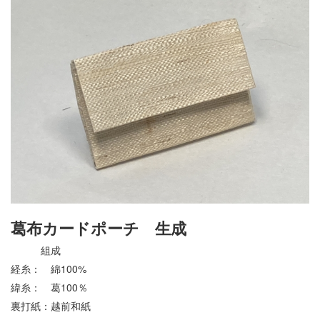
葛布カードポーチ 生成
組成
経糸： 綿100%
緯糸： 葛100％
裏打紙：越前和紙