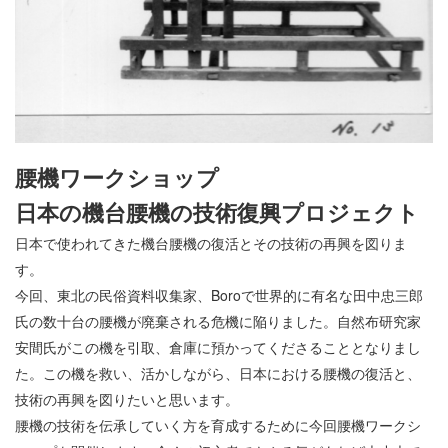
腰機ワークショップ
日本の機台腰機の技術復興プロジェクト
日本で使われてきた機台腰機の復活とその技術の再興を図りま
す。
今回、東北の民俗資料収集家、Boroで世界的に有名な田中忠三郎
氏の数十台の腰機が廃棄される危機に陥りました。自然布研究家
安間氏がこの機を引取、倉庫に預かってくださることとなりまし
た。この機を救い、活かしながら、日本における腰機の復活と、
技術の再興を図りたいと思います。
腰機の技術を伝承していく方を育成するために今回腰機ワークシ