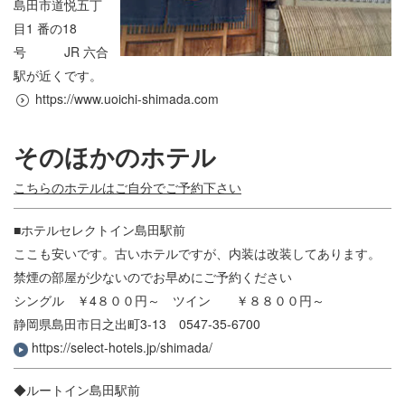
島田市道悦五丁
目
1
番の
18
号
JR
六合
駅が近くです。
https://www.uoichi-shimada.com
そのほかのホテル
こちらのホテルはご自分でご予約下さい
■ホテルセレクトイン島田駅前
ここも安いです。古いホテルですが、内装は改装してあります。
禁煙の部屋が少ないのでお早めにご予約ください
シングル ￥4８００円～ ツイン ￥８８００円～
静岡県島田市日之出町3-13 0547-35-6700
https://select-hotels.jp/shimada/
◆ルートイン島田駅前