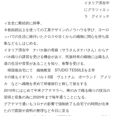
イタリア滞在中
にグラツィエッ
ラ グイドッテ
ィ女史に断続的に師事。
８枚綜絖以上を使っての工業デザインのノウハウを学び、ヨーロ
ッパでの生活に根付いたクロスや古くからの織物に関心を持ち収
集などもしはじめる。
イタリア滞在中 ナバホ族の母娘（サラさんタナバさん）からナ
バホ織りの講習を受ける機会があり、民族特有の織物には織る人
達の生活や背景があることを知り、衝撃を受ける。
帰国後自宅にて 織物教室 STUDIO TESSILEを主宰
その後もイギリス バルト3国 ヴェトナム ポーランド アメリ
カ などへ織物を求めて研修旅行と称して旅をする
2010年にはじめて中米グアテマラへ。棒のみで織る織りの技法の
習得と収集の為に2020年まで毎年通うことになる。
グアテマラ通いもコロナの影響で強制終了も自宅での時間が出来
たので図面や資料の整理など今日に至る