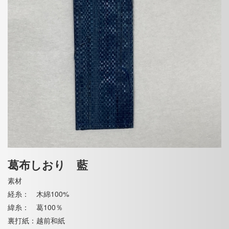
葛布しおり 藍
素材
経糸： 木綿100%
緯糸： 葛100％
裏打紙：越前和紙