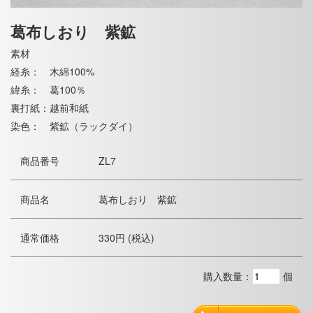
葛布しおり 紫鉱
素材
経糸： 木綿100%
緯糸： 葛100％
裏打紙：越前和紙
染色： 紫鉱（ラックダイ）
商品番号
ZL7
商品名
葛布しおり 紫鉱
通常価格
330円 (税込)
購入数量：
個