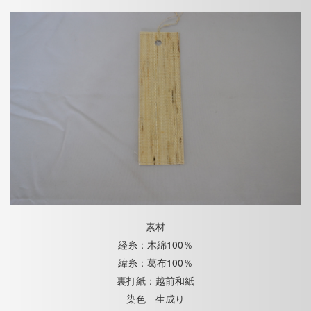
素材
経糸：木綿100％
緯糸：葛布100％
裏打紙：越前和紙
染色 生成り