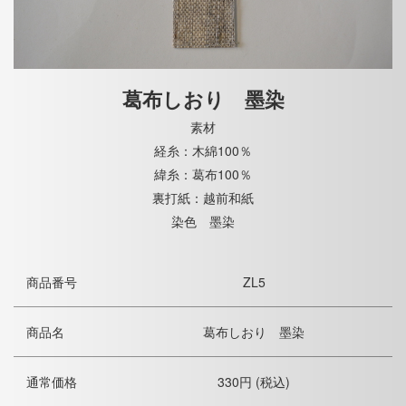
葛布しおり 墨染
素材
経糸：木綿100％
緯糸：葛布100％
裏打紙：越前和紙
染色 墨染
商品番号
ZL5
商品名
葛布しおり 墨染
通常価格
330円 (税込)