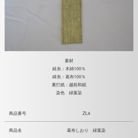
素材
経糸：木綿100％
緯糸：葛布100％
裏打紙：越前和紙
染色 緑葉染
商品番号
ZL4
商品名
葛布しおり 緑葉染