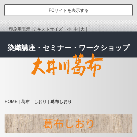
PCサイトを表示する
印刷用表示 |
テキストサイズ 小 |
中 |
大 |
染織講座・セミナー・ワークショップ
HOME
| 葛布 しおり |
葛布しおり