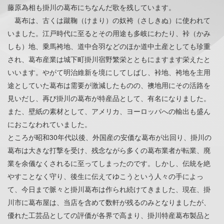
藤原為相も掛川の葛布にちなんだ歌を残しています。
葛布は、古くは蹴鞠（けまり）の奴袴（さしきぬ）に使われて
いました。江戸時代に至るとその用途も多岐にわたり、裃（かみ
しも）地、乗馬袴地、道中合羽などのほか道中土産としても珍重
され、葛布産業は城下町掛川宿野繁栄とともにますます栄えたと
いいます。やがて明治維新を境にしてしばし、裃地、袴地を主用
途としていた葛布は需要が激減したものの、襖地用にその活路を
見いだし、再び掛川の葛布が特産品として、有名になりました。
また、壁紙の素材として、アメリカ、ヨーロッパへの輸出も盛ん
におこなわれていました。
ところが昭和30年代以後、外国産の安価な葛布が出回り、掛川の
葛布は大きな打撃を受け、残念ながら多くの葛布業者が転業、廃
業を余儀なくされるに至ってしまったのです。しかし、伝統を絶
やすことなく守り、後生に伝えてゆこうという人々の手によっ
て、今日まで脈々と掛川葛布は作られ続けてきました、現在、掛
川市に葛布屋は、当店を含めて数軒が残るのみとなりましたが、
優れた工芸品としての評価が各界で高まり、掛川特産葛布製品と