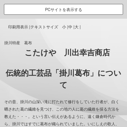
PCサイトを表示する
印刷用表示 |
テキストサイズ 小 |
中 |
大 |
掛川特産 葛布
こたけや 川出幸吉商店
伝統的工芸品「掛川葛布」につい
て
その昔、掛川の山深い滝に打たれて修行をしていた行者が、白く
晒された葛の繊維を見つけ、この地の人に葛の繊維を採る方法を
教えた・・・。という言い伝えがあるように、遠く鎌倉時代か
ら、掛川ではすでに葛布が織られていました。いにしえの歌人、